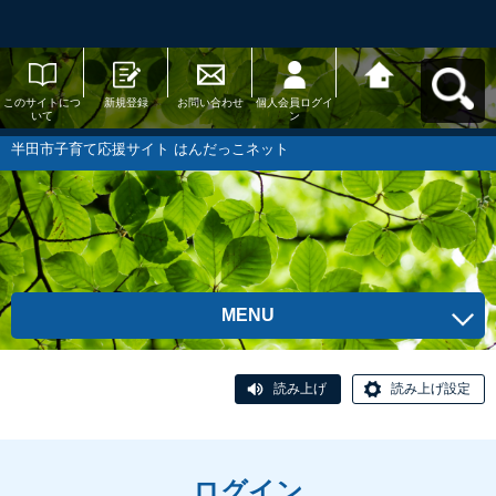
このサイトにつ
新規登録
お問い合わせ
個人会員ログイ
半田市子育て応
いて
ン
援サイト はんだ
っこネットへ戻
る
半田市子育て応援サイト はんだっこネット
MENU
読み上げ
読み上げ設定
ログイン