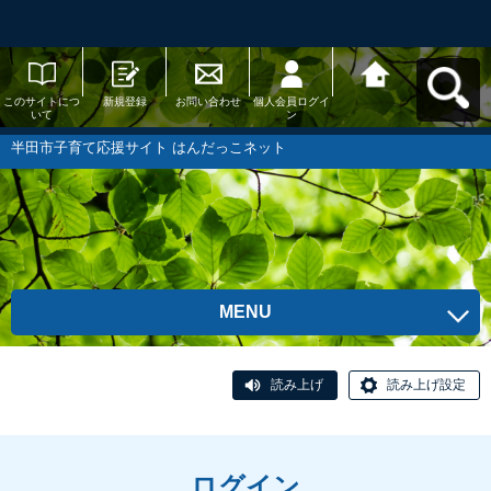
このサイトにつ
新規登録
お問い合わせ
個人会員ログイ
半田市子育て応
いて
ン
援サイト はんだ
っこネットへ戻
る
半田市子育て応援サイト はんだっこネット
MENU
読み上げ
読み上げ設定
ログイン