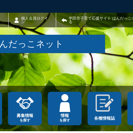
わ
個人会員ログイ
半田市子育て応援サイト はんだっこ
ン
る
はんだっこネット
募集情報
情報
各種情報誌
を探す
を探す