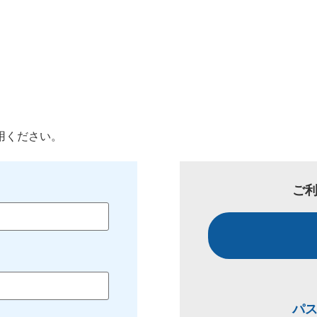
用ください。
ご
パ