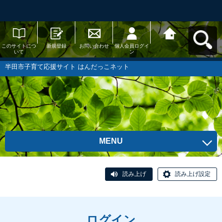
このサイトにつ
新規登録
お問い合わせ
個人会員ログイ
半田市子育て応
いて
ン
援サイト はんだ
っこネットへ戻
る
半田市子育て応援サイト はんだっこネット
MENU
読み上げ
読み上げ設定
ログイン