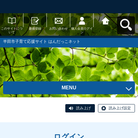
このサイトにつ
新規登録
お問い合わせ
個人会員ログイ
半田市子育て応
いて
ン
援サイト はんだ
っこネットへ戻
る
半田市子育て応援サイト はんだっこネット
MENU
読み上げ
読み上げ設定
ログイン