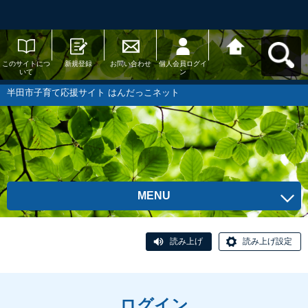
このサイトにつ
新規登録
お問い合わせ
個人会員ログイ
半田市子育て応
いて
ン
援サイト はんだ
っこネットへ戻
る
半田市子育て応援サイト はんだっこネット
MENU
読み上げ
読み上げ設定
ログイン