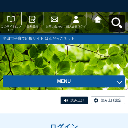
このサイトにつ
新規登録
お問い合わせ
個人会員ログイ
半田市子育て応
いて
ン
援サイト はんだ
っこネットへ戻
る
半田市子育て応援サイト はんだっこネット
MENU
読み上げ
読み上げ設定
ログイン