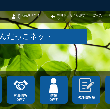
わ
個人会員ログイ
半田市子育て応援サイト はんだっこ
ン
る
はんだっこネット
募集情報
情報
各種情報誌
を探す
を探す