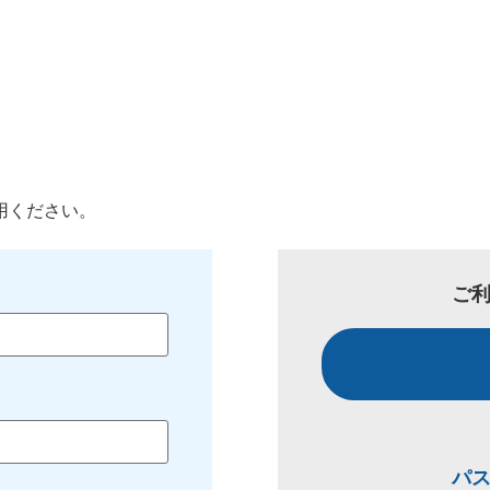
用ください。
ご
パ