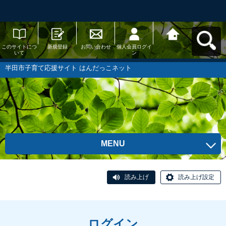
このサイトにつ
新規登録
お問い合わせ
個人会員ログイ
半田市子育て応
いて
ン
援サイト はんだ
っこネットへ戻
る
半田市子育て応援サイト はんだっこネット
MENU
読み上げ
読み上げ設定
ログイン