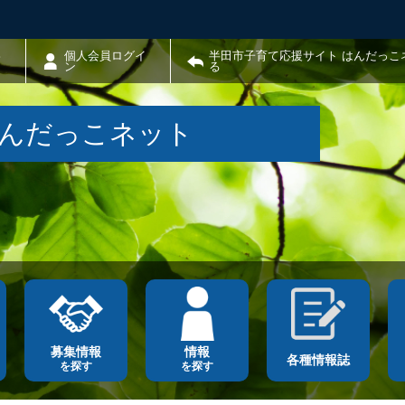
わ
個人会員ログイ
半田市子育て応援サイト はんだっこ
ン
る
はんだっこネット
募集情報
情報
各種情報誌
を探す
を探す