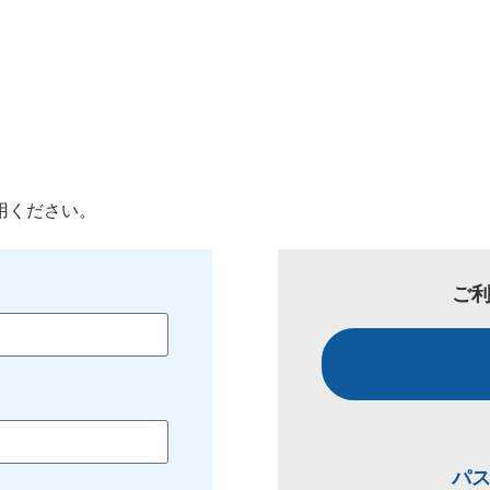
用ください。
ご
パ