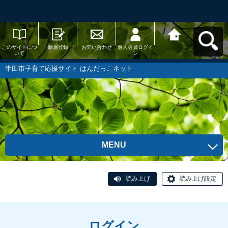
このサイトにつ
新規登録
お問い合わせ
個人会員ログイ
半田市子育て応
いて
ン
援サイト はんだ
っこネットへ戻
る
半田市子育て応援サイト はんだっこネット
MENU
読み上げ
読み上げ設定
ログイン