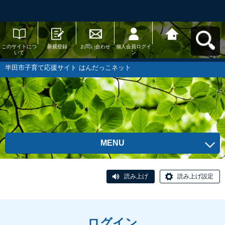
このサイトにつ
新規登録
お問い合わせ
個人会員ログイ
半田市子育て応
いて
ン
援サイト はんだ
っこネットへ戻
る
半田市子育て応援サイト はんだっこネット
MENU
読み上げ
読み上げ設定
ログイン