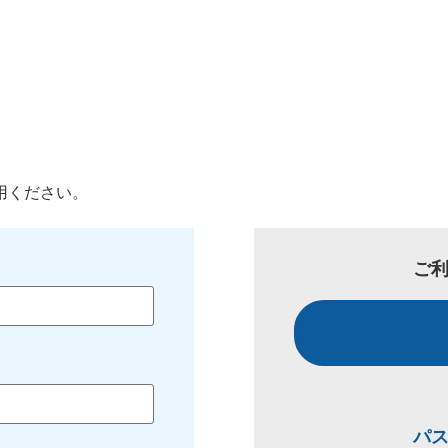
用ください。
ご
パ