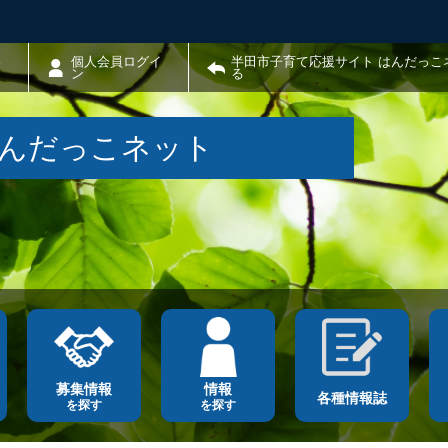
わ
個人会員ログイ
半田市子育て応援サイト はんだっこ
ン
る
はんだっこネット
募集情報
情報
各種情報誌
を探す
を探す