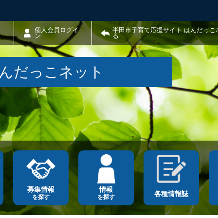
わ
個人会員ログイ
半田市子育て応援サイト はんだっこ
ン
る
はんだっこネット
募集情報
情報
各種情報誌
を探す
を探す