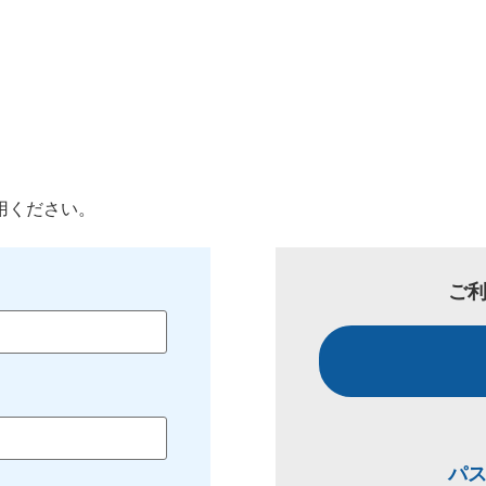
用ください。
ご
パ