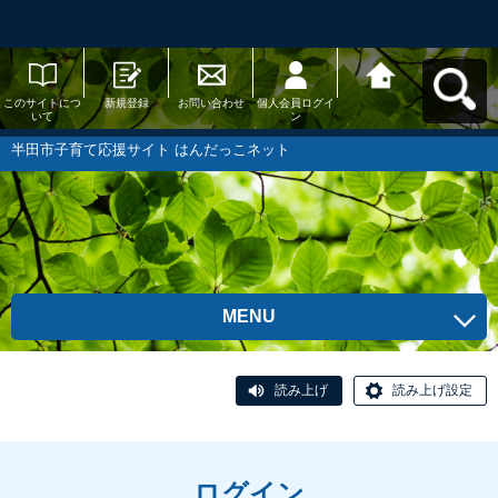
このサイトにつ
新規登録
お問い合わせ
個人会員ログイ
半田市子育て応
いて
ン
援サイト はんだ
っこネットへ戻
る
半田市子育て応援サイト はんだっこネット
MENU
読み上げ
読み上げ設定
ログイン