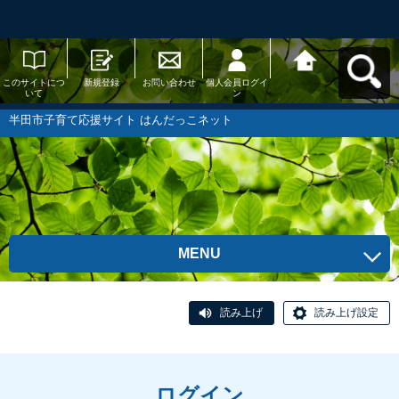
このサイトにつ
新規登録
お問い合わせ
個人会員ログイ
半田市子育て応
いて
ン
援サイト はんだ
っこネットへ戻
る
半田市子育て応援サイト はんだっこネット
MENU
読み上げ
読み上げ設定
ログイン