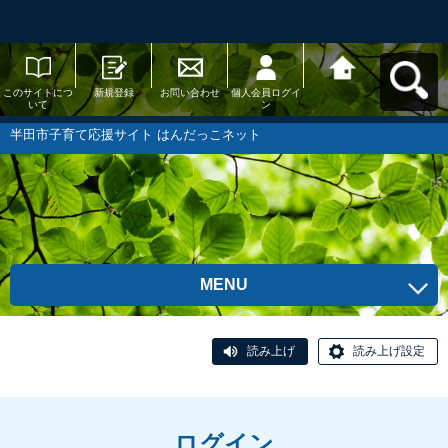
このサイトにつ
新規登録
お問い合わせ
個人会員ログイ
半田市子育て応
いて
ン
援サイト はんだ
っこネットへ戻
る
半田市子育て応援サイト はんだっこネット
MENU
読み上げ
読み上げ設定
ログイン