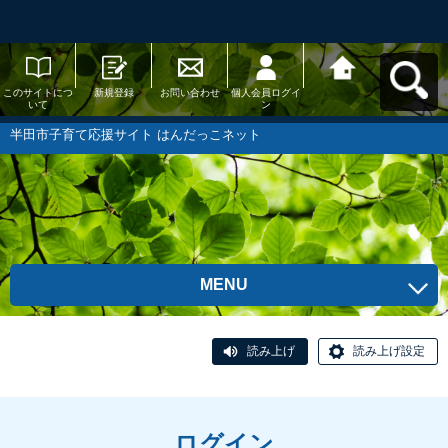
このサイトにつ
新規登録
お問い合わせ
個人会員ログイ
半田市子育て応
いて
ン
援サイト はんだ
っこネットへ戻
る
半田市子育て応援サイト はんだっこネット
MENU
読み上げ
読み上げ設定
ログイン