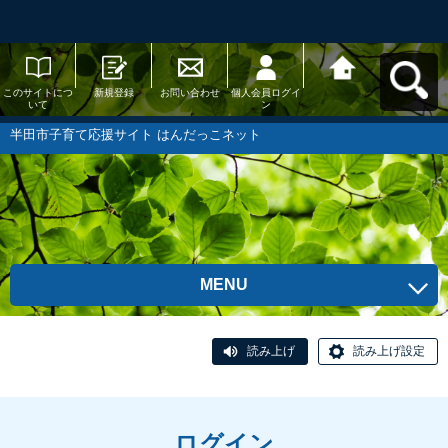
このサイトにつ
新規登録
お問い合わせ
個人会員ログイ
半田市子育て応
いて
ン
援サイト はんだ
っこネットへ戻
る
半田市子育て応援サイト はんだっこネット
MENU
読み上げ
読み上げ設定
ログイン