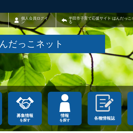
わ
個人会員ログイ
半田市子育て応援サイト はんだっこ
ン
る
はんだっこネット
募集情報
情報
各種情報誌
を探す
を探す