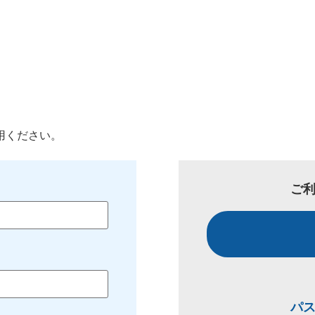
用ください。
ご
パ