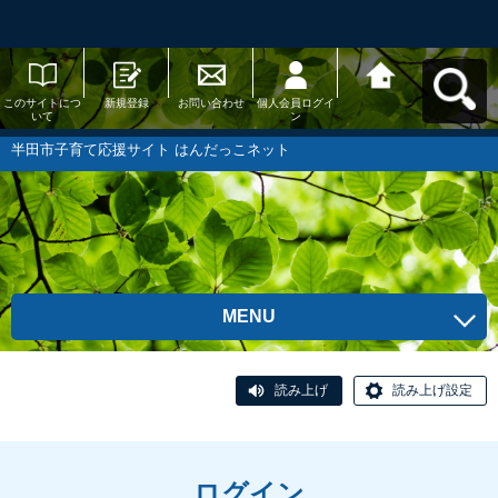
このサイトにつ
新規登録
お問い合わせ
個人会員ログイ
半田市子育て応
いて
ン
援サイト はんだ
っこネットへ戻
る
半田市子育て応援サイト はんだっこネット
MENU
読み上げ
読み上げ設定
ログイン