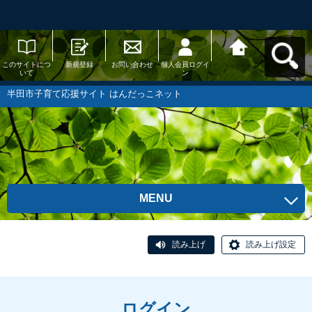
このサイトにつ
新規登録
お問い合わせ
個人会員ログイ
半田市子育て応
いて
ン
援サイト はんだ
っこネットへ戻
る
半田市子育て応援サイト はんだっこネット
MENU
読み上げ
読み上げ設定
ログイン