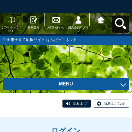
このサイトにつ
新規登録
お問い合わせ
個人会員ログイ
半田市子育て応
いて
ン
援サイト はんだ
っこネットへ戻
る
半田市子育て応援サイト はんだっこネット
MENU
読み上げ
読み上げ設定
ログイン