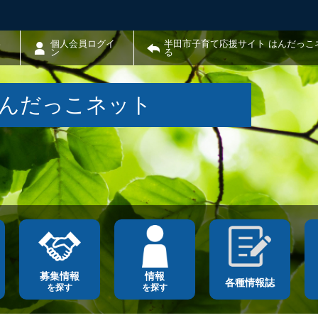
わ
個人会員ログイ
半田市子育て応援サイト はんだっこ
ン
る
はんだっこネット
募集情報
情報
各種情報誌
を探す
を探す