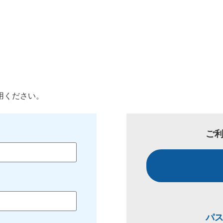
用ください。
ご
パ