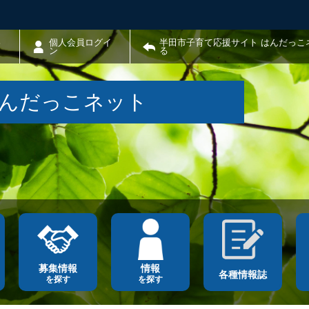
わ
個人会員ログイ
半田市子育て応援サイト はんだっこ
ン
る
はんだっこネット
募集情報
情報
各種情報誌
を探す
を探す