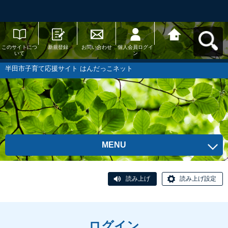
このサイトにつ
新規登録
お問い合わせ
個人会員ログイ
半田市子育て応
いて
ン
援サイト はんだ
っこネットへ戻
る
半田市子育て応援サイト はんだっこネット
MENU
読み上げ
読み上げ設定
ログイン