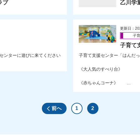
ラブ
乙川学
更新日：20
子
子育て
センターに遊びに来てください
子育て支援センター「はんだっ
《大人気のすべり台》
《赤ちゃんコーナ》 ...
前へ
1
2