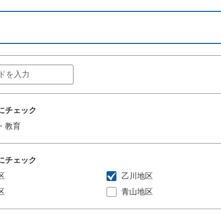
にチェック
・教育
にチェック
区
乙川地区
区
青山地区