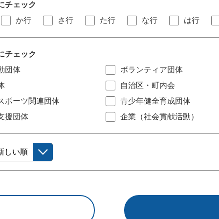
にチェック
か行
さ行
た行
な行
は行
にチェック
動団体
ボランティア団体
体
自治区・町内会
スポーツ関連団体
青少年健全育成団体
支援団体
企業（社会貢献活動）