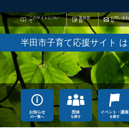
サイト内検索
このサイトについ
新規登
お問い合
て
録
せ
半田市子育て応援サイト 
お知らせ
団体
イベント・講座
の一覧へ
を探す
を探す