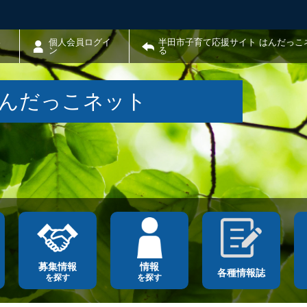
わ
個人会員ログイ
半田市子育て応援サイト はんだっこ
ン
る
はんだっこネット
募集情報
情報
各種情報誌
を探す
を探す