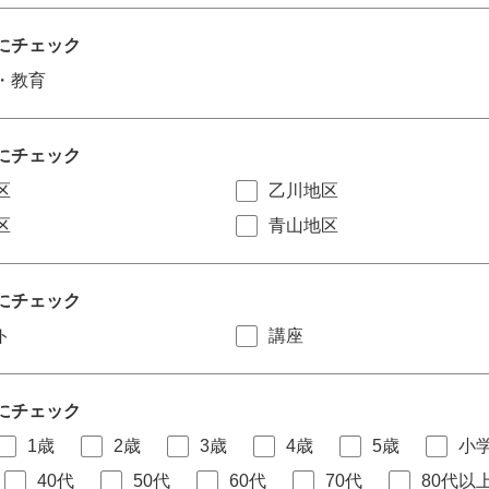
にチェック
・教育
にチェック
区
乙川地区
区
青山地区
にチェック
ト
講座
にチェック
1歳
2歳
3歳
4歳
5歳
小
40代
50代
60代
70代
80代以