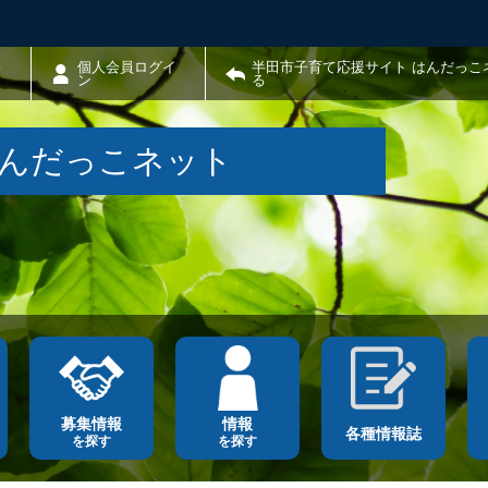
わ
個人会員ログイ
半田市子育て応援サイト はんだっこ
ン
る
はんだっこネット
募集情報
情報
各種情報誌
を探す
を探す