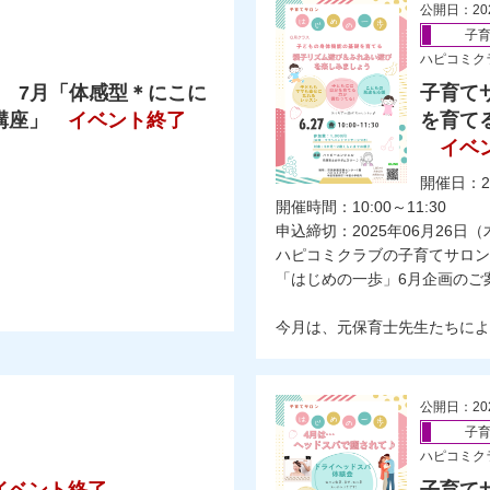
公開日：20
子
ハピコミク
 7月「体感型＊にこに
子育て
講座」
イベント終了
を育て
イベ
開催日：2
開催時間：10:00～11:30
申込締切：2025年06月26日（
ハピコミクラブの子育てサロン
「はじめの一歩」6月企画のご
今月は、元保育士先生たちによ..
公開日：20
子
ハピコミク