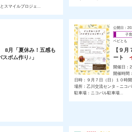
スマイルプロジェ...
公開日：20
子
ベビとも
 8月「夏休み！五感も
【９月
バスボム作り♪」
ート
開催日：2
開催時間：
日時：９月７日（日）１０時開場
場所：乙川交流センタ－ニコパ
駐車場：ニコパル駐車場...