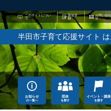
サイト内検索
このサイトについ
新規登
お問い合
て
録
せ
半田市子育て応援サイト 
お知らせ
団体
イベント・講座
の一覧へ
を探す
を探す