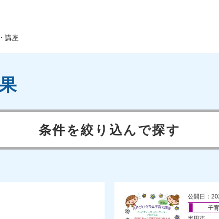
・講座
果
条件を絞り込んで探す
公開日：20
子
半田市