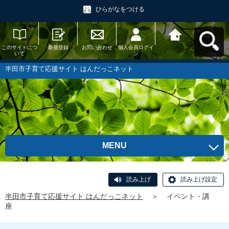
ひらがなをつける
このサイトにつ
新規登録
お問い合わせ
個人会員ログイ
半田市子育て応
いて
ン
援サイト はんだ
っこネットへ戻
る
半田市子育て応援サイト はんだっこネット
MENU
読み上げ
読み上げ設定
半田市子育て応援サイト はんだっこネット
＞
イベント・講
座