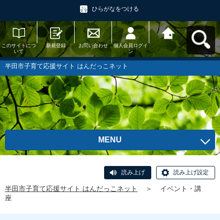
ひらがなをつける
このサイトにつ
新規登録
お問い合わせ
個人会員ログイ
半田市子育て応
いて
ン
援サイト はんだ
っこネットへ戻
る
半田市子育て応援サイト はんだっこネット
MENU
読み上げ
読み上げ設定
半田市子育て応援サイト はんだっこネット
＞
イベント・講
座