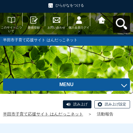
ひらがなをつける
このサイトにつ
新規登録
お問い合わせ
個人会員ログイ
半田市子育て応
いて
ン
援サイト はんだ
っこネットへ戻
る
半田市子育て応援サイト はんだっこネット
MENU
読み上げ
読み上げ設定
半田市子育て応援サイト はんだっこネット
＞
活動報告