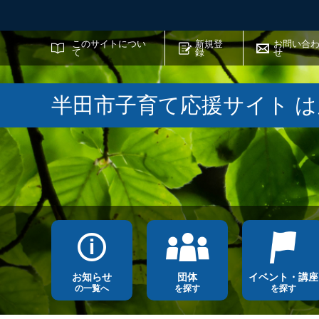
サイト内検索
このサイトについ
新規登
お問い合
て
録
せ
半田市子育て応援サイト 
お知らせ
団体
イベント・講座
の一覧へ
を探す
を探す