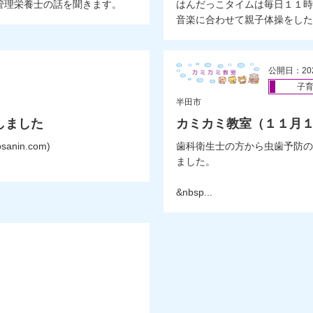
管理栄養士の話を聞きます。
はんだっこタイムは毎日１１時
音楽に合わせて親子体操をしたり
公開日：20
子
半田市
しました
カミカミ教室（１１月
nin.com)
歯科衛生士の方から虫歯予防の
ました。
&nbsp...