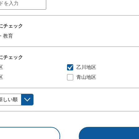
にチェック
・教育
にチェック
区
乙川地区
区
青山地区