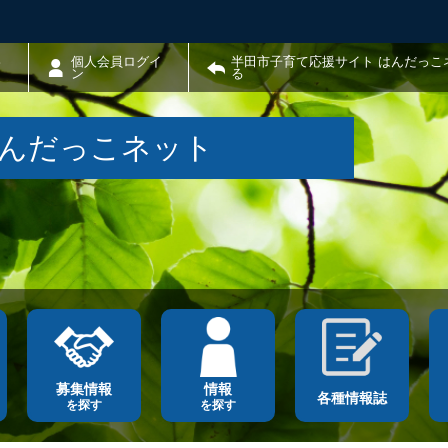
わ
個人会員ログイ
半田市子育て応援サイト はんだっこ
ン
る
はんだっこネット
募集情報
情報
各種情報誌
を探す
を探す