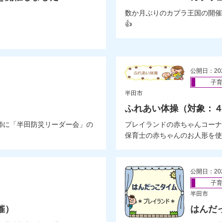
数か月ぶりのカプラ王国の開催
👍
公開日：20
子
半田市
ふれあい体操（対象：
師に「半田防災リーダー会」の
プレイランドの赤ちゃんコーナ
保育士の赤ちゃんのお人形を使っ
公開日：20
子
半田市
催）
はんだ