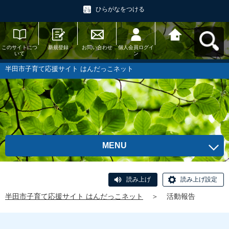
ひらがなをつける
このサイトにつ
新規登録
お問い合わせ
個人会員ログイ
半田市子育て応
いて
ン
援サイト はんだ
っこネットへ戻
る
半田市子育て応援サイト はんだっこネット
MENU
読み上げ
読み上げ設定
半田市子育て応援サイト はんだっこネット
＞
活動報告