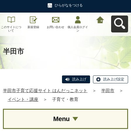
ひらがなをつける
このサイトにつ
新規登録
お問い合わせ
個人会員ログイ
半田市子育て応
いて
ン
援サイト はんだ
っこネットへ戻
る
半田市
読み上げ
読み上げ設定
半田市子育て応援サイト はんだっこネット
＞
半田市
＞
イベント・講座
＞
子育て・教育
Menu